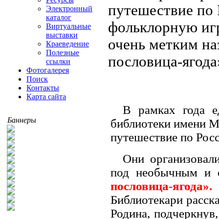
путешествие по 
Электронный
каталог
фольклорную иг
Виртуальные
выставки
очень метким на
Краеведение
Полезные
пословица-ягод
ссылки
Фотогалерея
Поиск
Контакты
Карта сайта
В рамках года е
Баннеры
библиотеки имени М.
путешествие по Росс
Они организовал
под необычным и 
пословица-ягода».
Библиотекари расска
Родина, подчеркнув,