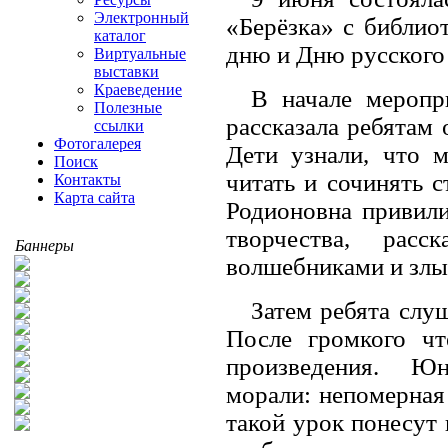
Электронный
«Берёзка» с библи
каталог
дню и Дню русского
Виртуальные
выставки
Краеведение
В начале меропр
Полезные
рассказала ребятам
ссылки
Фотогалерея
Дети узнали, что 
Поиск
читать и сочинять 
Контакты
Карта сайта
Родионовна привили
творчества, рас
Баннеры
волшебниками и злы
Затем ребята слу
После громкого чт
произведения. Юн
морали: непомерная
такой урок понесут 