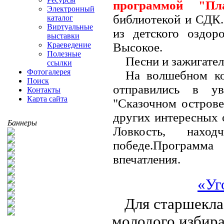
программой "Пла
Электронный
библиотекой и СДК.
каталог
Виртуальные
из детского оздо
выставки
Высокое.
Краеведение
Полезные
Песни и зажигате
ссылки
Фотогалерея
На волшебном ко
Поиск
отправились в ув
Контакты
Карта сайта
"Сказочном острове
других интересных 
Баннеры
Ловкость, нахо
победе.Программ
впечатления.
«Уг
Для старшекла
молодого избира