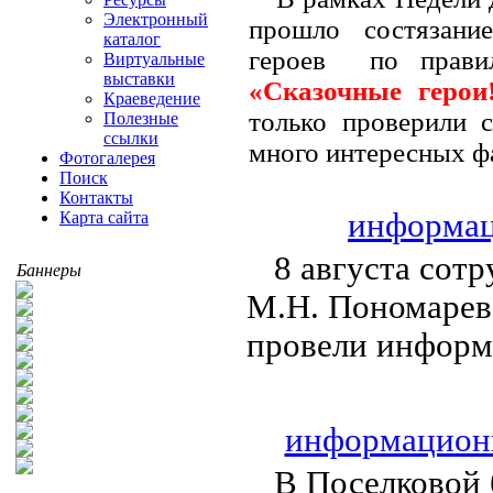
Электронный
прошло состязание 
каталог
героев по прави
Виртуальные
выставки
«Сказочные герои
Краеведение
только проверили с
Полезные
ссылки
много интересных фа
Фотогалерея
Поиск
Контакты
информац
Карта сайта
8 августа сот
Баннеры
М.Н. Пономарева
провели информ
информационн
В Поселковой 