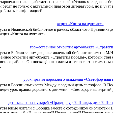
старшеклассников работает специальный «Уголок молодого изби
 ребят не только с актуальной правовой литературой, но и учат
работать с информацией.
акция «Книга на лужайке»
густа в Ивановской библиотеке в рамках областного Праздника д
акция «Книга на лужайке».
торжественное открытие арт-объекта «Стратег
густа в Библиотечном дворике модельной библиотеки имени М.Н
венное открытие арт-объекта «Стратегия победы», который стал
вского района. Он посвящён шахматам и тесно связан с именем 
.
урок правил дорожного движения «Светофор наш 
густа в России отмечается Международный день светофора. В По
веден урок правил дорожного движения «Светофор наш верный 
день мыльных пузырей «Правда, чудо?! Правда, диво?! Посм
густа юные жители с.Соседка вместе с сотрудником библиотеки 
ьных пузырей «Правда, чудо?! Правда, диво?! Посмотрите, как 