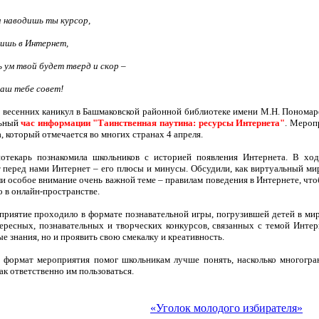
 наводишь ты курсор,
ишь в Интернет,
 ум твой будет тверд и скор –
аш тебе совет!
 весенних каникул в Башмаковской районной библиотеке имени М.Н. Поном
льный
час информации "Таинственная паутина: ресурсы Интернета"
. Мероп
, который отмечается во многих странах 4 апреля.
отекарь познакомила школьников с историей появления Интернета. В ход
 перед нами Интернет – его плюсы и минусы. Обсудили, как виртуальный мир
ли особое внимание очень важной теме – правилам поведения в Интернете, чт
 в онлайн-пространстве.
риятие проходило в формате познавательной игры, погрузившей детей в мир
ересных, познавательных и творческих конкурсов, связанных с темой Интер
е знания, но и проявить свою смекалку и креативность.
 формат мероприятия помог школьникам лучше понять, насколько многогр
как ответственно им пользоваться.
«Уголок молодого избирателя»