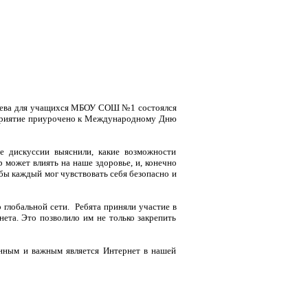
арева для учащихся МБОУ СОШ №1 состоялся
риятие приурочено к Международному Дню
е дискуссии выяснили, какие возможности
 может влиять на наше здоровье, и, конечно
обы каждый мог чувствовать себя безопасно и
 глобальной сети. Ребята приняли участие в
нета. Это позволило им не только закрепить
анным и важным является Интернет в нашей