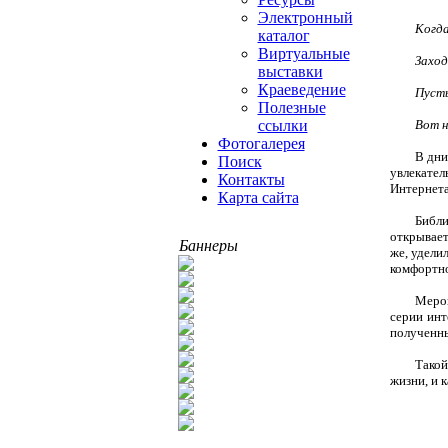
Электронный
Когда
каталог
Виртуальные
Заход
выставки
Краеведение
Пусть
Полезные
Вот н
ссылки
Фотогалерея
В дни
Поиск
увлекате
Контакты
Интернета
Карта сайта
Библи
открывает
Баннеры
же, удели
комфортно
Мероп
серии инт
полученны
Такой
жизни, и 