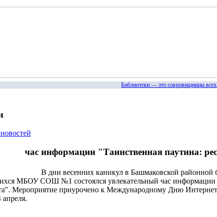
Библиотеки — это сокровищницы всех бо
и
 новостей
час информации "Таинственная паутина: ре
В дни весенних каникул в Башмаковской районной 
ихся МБОУ СОШ №1 состоялся увлекательный час информации "
а". Мероприятие приурочено к Международному Дню Интернета
4 апреля.