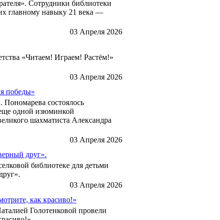
рателя». Сотрудники библиотеки
 их главному навыку 21 века —
03 Апреля 2026
етства «Читаем! Играем! Растём!»
03 Апреля 2026
ия победы»
. Пономарева состоялось
 еще одной изюминкой
великого шахматиста Александра
03 Апреля 2026
верный друг».
селковой библиотеке для детьми
друг».
03 Апреля 2026
отрите, как красиво!»
Наталией Голотенковой провели
красиво!».