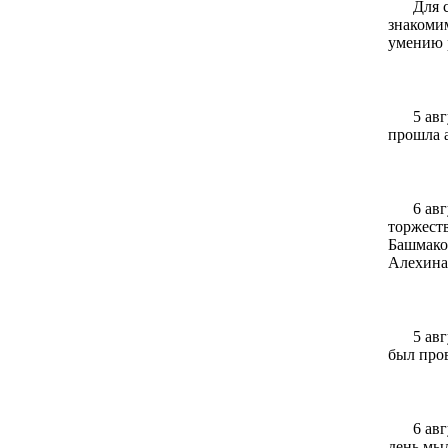
Для 
знакомим
умению 
5 ав
прошла 
6 ав
торжест
Башмако
Алехина
5 ав
был про
6 ав
день мыл