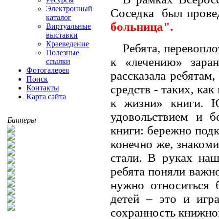
Электронный
Соседка был пров
каталог
больница".
Виртуальные
выставки
Краеведение
Ребята, перевопл
Полезные
к «лечению» заран
ссылки
Фотогалерея
рассказала ребятам
Поиск
средств - таких, ка
Контакты
Карта сайта
к жизни» книги. Ю
удовольствием и б
Баннеры
книги: бережно подк
конечно же, знаком
стали. В руках наш
ребята поняли важно
нужно относиться 
детей – это и игра
сохранность книжно