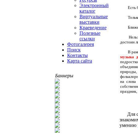
Электронный
Есть 
каталог
Виртуальные
Тольк
выставки
Ближе
Краеведение
Полезные
Нельз
ссылки
достоин л
Фотогалерея
Поиск
В рам
Контакты
музыка 
Карта сайта
подростки
объединяе
природы,
Баннеры
фольклорн
на слова
собственн
праздник,
Для 
знакомим
умению 