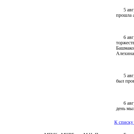
5 ав
прошла 
6 ав
торжест
Башмако
Алехина
5 ав
был про
6 ав
день мыл
К списку