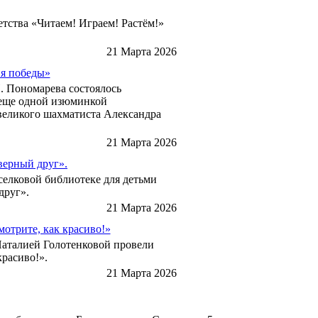
етства «Читаем! Играем! Растём!»
21 Марта 2026
ия победы»
. Пономарева состоялось
 еще одной изюминкой
великого шахматиста Александра
21 Марта 2026
верный друг».
селковой библиотеке для детьми
друг».
21 Марта 2026
отрите, как красиво!»
Наталией Голотенковой провели
красиво!».
21 Марта 2026