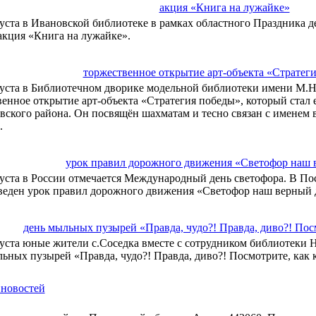
акция «Книга на лужайке»
густа в Ивановской библиотеке в рамках областного Праздника д
акция «Книга на лужайке».
торжественное открытие арт-объекта «Стратег
густа в Библиотечном дворике модельной библиотеки имени М.Н
венное открытие арт-объекта «Стратегия победы», который стал
вского района. Он посвящён шахматам и тесно связан с именем 
.
урок правил дорожного движения «Светофор наш 
густа в России отмечается Международный день светофора. В По
веден урок правил дорожного движения «Светофор наш верный 
день мыльных пузырей «Правда, чудо?! Правда, диво?! Посм
густа юные жители с.Соседка вместе с сотрудником библиотеки 
ьных пузырей «Правда, чудо?! Правда, диво?! Посмотрите, как 
 новостей