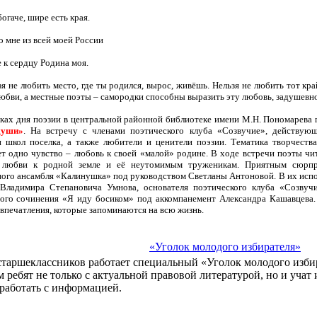
богаче, шире есть края.
о мне из всей моей России
 к сердцу Родина моя.
я не любить место, где ты родился, вырос, живёшь. Нельзя не любить тот кра
юбви, а местные поэты – самородки способны выразить эту любовь, задушевно 
ках дня поэзии в центральной районной библиотеке имени М.Н. Пономарева
души»
. На встречу с членами поэтического клуба «Созвучие», действую
 школ поселка, а также любители и ценители поэзии. Тематика творчеств
т одно чувство – любовь к своей «малой» родине. В ходе встречи поэты чи
 любви к родной земле и её неутомимым труженикам. Приятным сюрпр
ого ансамбля «Калинушка» под руководством Светланы Антоновой. В их исп
 Владимира Степановича Умнова, основателя поэтического клуба «Созву
ого сочинения «Я иду босиком» под аккомпанемент Александра Кашавцева.
 впечатления, которые запоминаются на всю жизнь.
«Уголок молодого избирателя»
старшеклассников работает специальный «Уголок молодого изби
 ребят не только с актуальной правовой литературой, но и учат
работать с информацией.