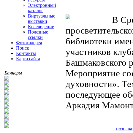
Электронный
каталог
Виртуальные
В Сре
выставки
Краеведение
просветительско
Полезные
ссылки
библиотеки имен
Фотогалерея
Поиск
участников клуб
Контакты
Карта сайта
Башмаковского 
Мероприятие сос
Баннеры
духовности». Те
последующее об
Аркадия Мамонт
познава