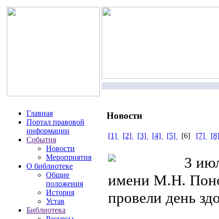
Главная
Новости
Портал правовой
информации
[1]
[2]
[3]
[4]
[5]
[6]
[7]
[8
События
Новости
Мероприятия
3 июл
О библиотеке
Общие
имени М.Н. Поно
положения
История
провели день зд
Устав
Библиотека
Ресурсы