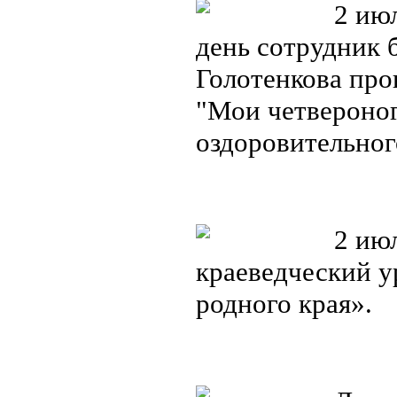
2 июл
день сотрудник 
Голотенкова про
"Мои четвероног
оздоровительно
2 июл
краеведческий у
родного края».