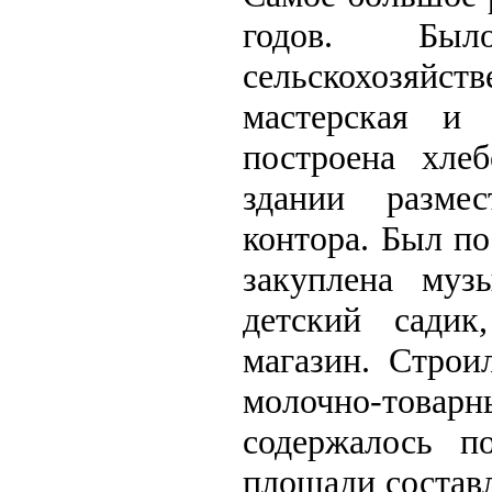
годов. Бы
сельскохозяйс
мастерская и 
построена хле
здании размес
контора. Был п
закуплена муз
детский садик
магазин. Строи
молочно-това
содержалось п
площади составл