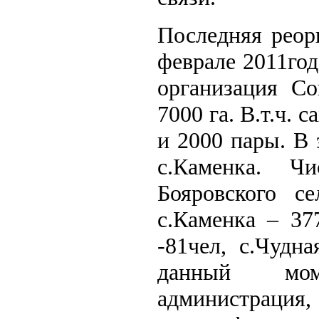
Последняя реор
феврале 2011го
организация Со
7000 га. В.т.ч. 
и 2000 пары. В 
с.Каменка. Ч
Бояровского се
с.Каменка – 37
-81чел, с.Чудн
данный мом
администрация