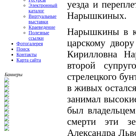
уезда и перепле
Электронный
каталог
Нарышкиных.
Виртуальные
выставки
Краеведение
Нарышкины в к
Полезные
ссылки
царскому двору
Фотогалерея
Поиск
Кирилловна На
Контакты
Карта сайта
второй супруг
стрелецкого бун
Баннеры
в живых осталс
занимал высоки
был владельцем
смерти эти з
Александра Льво