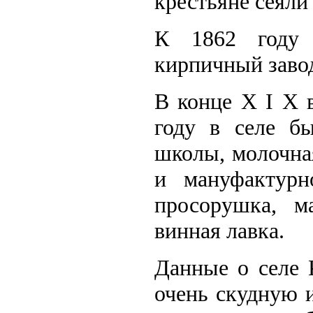
крестьяне сеяли 
К 1862 году 
кирпичный завод
В конце Х I Х 
году в селе бы
школы, молочная
и мануфактурн
просорушка, м
винная лавка.
Данные о селе 
очень скудную 