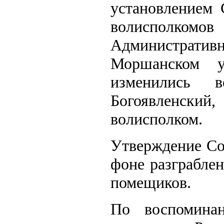
установлением 
волисполкомо
Администрати
Моршанском у
изменились 
Богоявленский
волисполком.
Утверждение Со
фоне разграбле
помещиков.
По воспомина