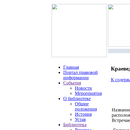
Главная
Краеве
Портал правовой
информации
К содер
События
Новости
Мероприятия
О библиотеке
Общие
положения
Название
История
располож
Устав
Встречаю
Библиотека
Ресурсы