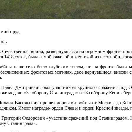
ский пруд
г.г.
Отечественная война, развернувшаяся на огромном фронте прот
я 1418 суток, была самой тяжелой и жестокой из всех войн, ко
ойны наше село было глубоким тылом, но на фронте были мн
 бесчисленных фронтовых могилах, двое вернувшиеся, внесли с
.
 Павел Дмитриевич был участником крупного сражения под Ор
кже медали «За оборону Сталинграда» и «За оборону Кенигсберг
хаил Васильевич прошел дорогами войны от Москвы до Кенигс
едчиком. Имеет награды- орден Славы и орден Красной звезды, п
Григорий Федорович - участник сражений под Сталинградом, Ку
ону Сталинграда».