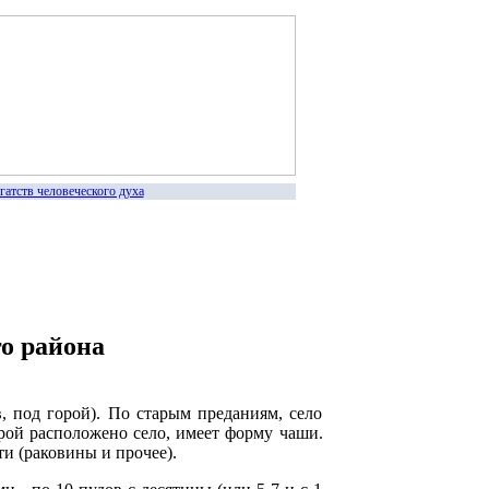
тв человеческого духа
о района
, под горой). По старым преданиям, село
орой расположено село, имеет форму чаши.
ти (раковины и прочее).