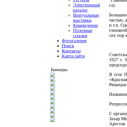
Главными
Электронный
га).
каталог
Большинс
Виртуальные
частью, 
выставки
и т.п. О
Краеведение
глиняной
Полезные
сих пор 
ссылки
Фотогалерея
Поиск
Контакты
Советска
Карта сайта
1927 г. 
председа
Баннеры
В селе П
«Красная
Рязанцев
Названия
Репресси
С органи
Захар Ми
Арестов 