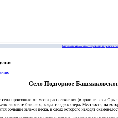
Библиотеки — это сокровищницы всех богатс
дение
жанию
Село Подгорное Башмаковског
 села произошло от места расположения (в долине реки Орьев
ено на месте бывшего, когда то здесь озера. Местность, на кот
тся большие залежи песка, в слоях которого находят окаменелос