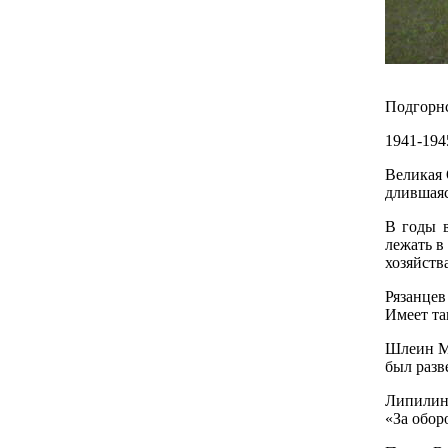
Подгорн
1941-1945
Великая 
длившаяс
В годы в
лежать в
хозяйства
Рязанцев
Имеет та
Шлеин Ми
был разв
Липилин 
«За обор