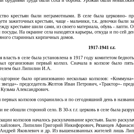
 орудиями труда были соха и борона. Урожаи были невысокими 
тво крестьян были неграмотными. В селе была церковно- пр
дети зажиточных крестьян, чаще - мальчики, т.к. девочки были 
дежду крестьяне шили сами, из своего материала, обувь - лапти.
 посуды. На окраине села находятся карьеры, откуда и по сей ден
много старинных кирпичных домов.
1917-1941 г.г.
я власть в селе была установлена в 1917 году комитетом беднот
был организован первый колхоз. Сначала в колхозе было пять
телем был Липилин И.А.
одгорное было организованно несколько колхозов: «Коммуна»
 звезда»- председатель Желтов Иван Петрович, «Трактор»- пре
 Кузьма Александрович.
 первых колхозов сохранились и по сегодняшний день в названии
и не обошли стороной село. В 30-х г.г. церковь в селе была разр
зации колхозов началось раскулачивание крестьян. Было раскула
хайлович, Липилин Григорий Никифорович, Рязанцев Афанасий
Андрей Яковлевич и др. Из вышеназванных жителей лишь Липил