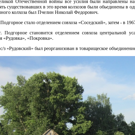
ликой Отечественной войны все усилия были направлены на 
ять существовавших в это время колхозов были обьединены в од
ного колхоза был Пчелин Николай Федорович.
. Подгорное стало отделением совхоза «Соседский», затем - в 196
. Подгорное становится отделением совхоза центральной ус
я «Рудовка», «Покровка».
. с/з «Рудовский» был реорганизован в товарищеское объединени