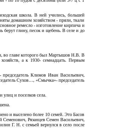
- по 10 пудов с десятины (или 5-7 ц с 1
иходская школа. В ней учились, большей
заняты домашним хозяйством - пряли, ткали
 Основное ремесло - изготовление кирпича и
ь берут глину, песок и щебень. В селе и до
ы, во главе которого был Мартышов Н.В. В
 хозяйств, а к 1930- семнадцать. Первым
- председатель Климов Иван Васильевич,
дседатель Сухов…, «Смычка»- председатель
 улиц и поселков села.
ушена.
чено и выселено более 10 семей. Это Басов
 Семенович, Рязанцев Семен Васильевич,
ин Г. Н. с семьей вернулся в село после