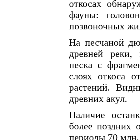
откосах обнару
фауны: голово
позвоночных жи
На песчаной дю
древней реки,
песка с фрагм
слоях откоса о
растений. Вид
древних акул.
Наличие остан
более поздних 
периоды 70 млн. 