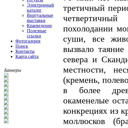
Электронный
третичный пери
каталог
Виртуальные
четвертичны
выставки
Краеведение
похолодании мо
Полезные
ссылки
суши, все жив
Фотогалерея
Поиск
вызвало таяние
Контакты
Карта сайта
севера и Сканд
местности, не
Баннеры
(кремень, полево
в более древ
окаменелые ост
конкрециях из к
моллюсков (бр