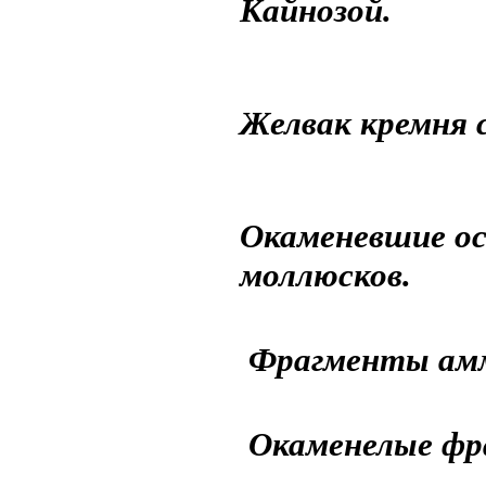
Кайнозой.
Желвак кремня 
Окаменевшие ос
моллюсков.
Фрагменты амм
Окаменелые фр