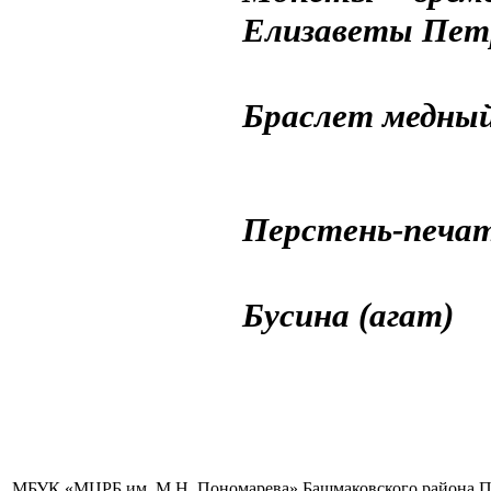
Елизаветы Петр
Браслет медный
Перстень-печат
Бусина (агат)
МБУК «МЦРБ им. М.Н. Пономарева» Башмаковского района Пензе