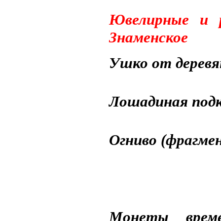
Ювелирные и р
Знаменское
Ушко от деревя
Лошадиная под
Огниво (фрагме
Монеты врем