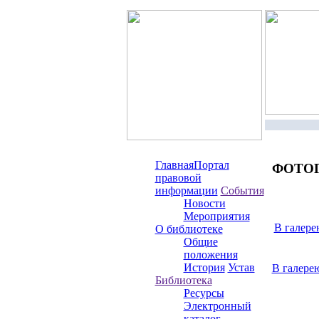
Главная
Портал
ФОТО
правовой
информации
События
Новости
Мероприятия
В галере
О библиотеке
Общие
положения
История
Устав
В галере
Библиотека
Ресурсы
Электронный
каталог