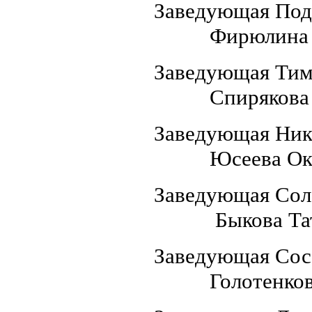
Заведующ
Фирюлина Ли
Заведующа
Спирякова Ни
Заведующ
Юсеева Окса
Заведующ
Быкова Татья
Заведую
Голотенкова 