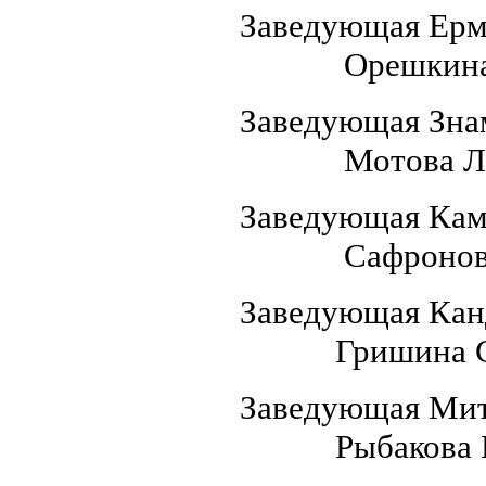
Заведующ
Орешкина Ве
Заведующ
Мотова Людм
Заведующ
Сафронова В
Заведующ
Гришина Свет
Заведующа
Рыбакова Гал