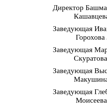
Директор Баш
Кашавцева Л
Заведующ
Горохова Лю
Заведующ
Скуратова Ек
Заведующ
Макушина Св
Заведующ
Моисеева На