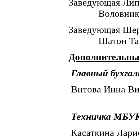
Заведующ
Воловникова 
Заведующа
Шатон Татья
Дополнительны
Главный бухга
Витова
Техничка МБ
Касаткин