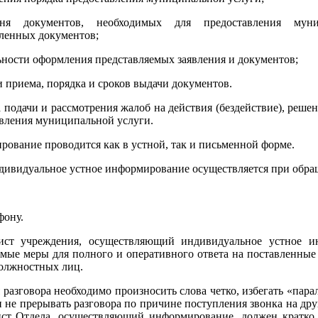
ня документов, необходимых для предоставления муни
ленных документов;
ьности оформления представляемых заявления и документов;
и приема, порядка и сроков выдачи документов.
а подачи и рассмотрения жалоб на действия (бездействие), реше
вления муниципальной услуги.
ование проводится как в устной, так и письменной форме.
ндивидуальное устное информирование осуществляется при обр
фону.
ист учреждения, осуществляющий индивидуальное устное и
мые меры для полного и оперативного ответа на поставленные
олжностных лиц.
 разговора необходимо произносить слова четко, избегать «па
 не прерывать разговора по причине поступления звонка на др
ист Отдела, осуществляющий информирование, должен кратко 