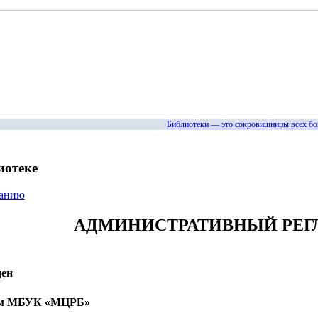
Библиотеки — это сокровищницы всех богатст
иотеке
жанию
АДМИНИСТРАТИВНЫЙ РЕГ
ен
ом МБУК «МЦРБ»