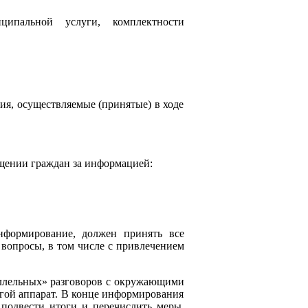
ципальной услуги, комплектности
ния, осуществляемые (принятые) в ходе
ащении граждан за информацией:
нформирование, должен принять все
 вопросы, в том числе с привлечением
раллельных» разговоров с окружающими
угой аппарат. В конце информирования
подвести итоги и перечислить меры,