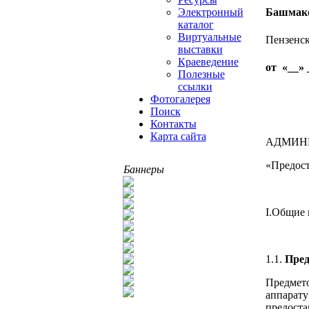
Башмако
Электронный
каталог
Виртуальные
Пензенск
выставки
Краеведение
от «__» 
Полезные
ссылки
Фотогалерея
Поиск
Контакты
Карта сайта
АДМИН
«Предост
Баннеры
I.Общие
1.1.
Пред
Предмето
аппарат
предоста