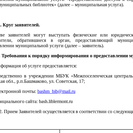
униципальных библиотек» (далее – муниципальная услуга).
руг заявителей.
тве заявителей могут выступать физические или юридичес
вители, обратившиеся в орган, предоставляющий муниц
влении муниципальной услуги (далее – заявитель).
ебования к порядку информирования о предоставлении му
нформация об услуге предоставляется:
редственно в учреждении МБУК «Межпоселенческая центральн
я обл., р.п.Башмаково, ул. Советская, 17;
ектронной почты:
bashm_bib@mail.ru
циального сайта: bash.liblermont.ru
рием Заявителей осуществляется в соответствии со следующ