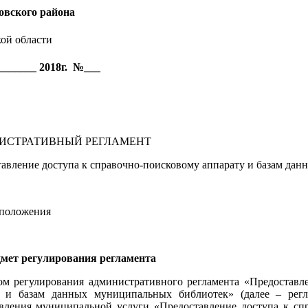
вского района
ой области
_______ 2018г. №___
ИСТРАТИВНЫЙ РЕГЛАМЕНТ
авление доступа к справочно-поисковому аппарату и базам да
 положения
мет регулирования регламента
м регулирования административного регламента «Предоставле
у и базам данных муниципальных библиотек» (далее – регла
вления муниципальной услуги «Предоставление доступа к спр