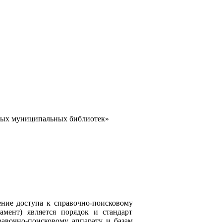
нных муниципальных библиотек»
ние доступа к справочно-поисковому
мент) является порядок и стандарт
авочно-поисковому аппарату и базам