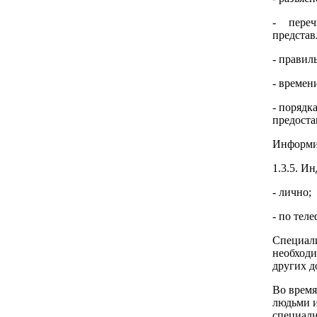
- переч
представ
- правил
- времен
- порядк
предоста
Информир
1.3.5. И
- лично;
- по теле
Специал
необходи
других д
Во время
людьми и
специал