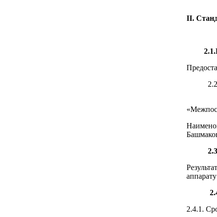
II. Стан
2.1.Наи
Предоста
2.2.Наи
Муници
«Межпосе
Наимено
Башмаков
2.3. Ре
Результа
аппарату
2.4. Ср
2.4.1. С