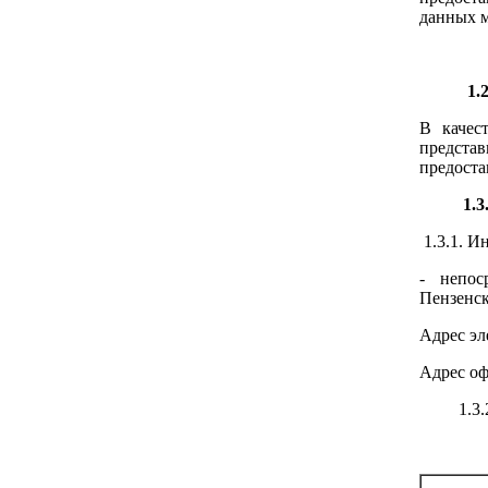
данных м
1.2. К
В качес
предста
предоста
1.3. Тр
1.3.1. И
- непос
Пензенска
Адрес эл
Адрес офи
1.3.2. П