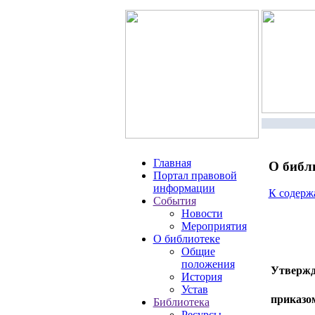
Главная
О библ
Портал правовой
информации
К содер
События
Новости
Мероприятия
О библиотеке
Общие
положения
Утвержд
История
Устав
приказ
Библиотека
Ресурсы