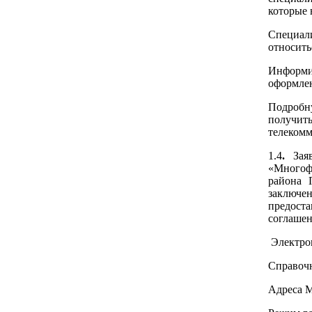
которые 
Специал
относить
Информи
оформле
Подробну
получит
телекомм
1.4
.
Зая
«Многоф
района 
заключ
предоста
соглашен
Электро
Справочн
Адреса М