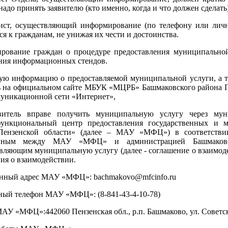
надо принять заявителю (кто именно, когда и что должен сделать)
ист, осуществляющий информирование (по телефону или личн
ся к гражданам, не унижая их чести и достоинства.
рование граждан о процедуре предоставления муниципальной
ния информационных стендов.
ю информацию о предоставляемой муниципальной услуги, а та
ь на официальном сайте МБУК «МЦРБ» Башмаковского района П
уникационной сети «Интернет»,
витель вправе получить муниципальную услугу через мун
ункциональный центр предоставления государственных и м
Пензенской области» (далее – МАУ «МФЦ») в соответствии
енным между МАУ «МФЦ» и администрацией Башмаковск
вляющим муниципальную услугу (далее - соглашение о взаимоде
ия о взаимодействии.
нный адрес МАУ «МФЦ»: bachmakovo@mfcinfo.ru
ый телефон МАУ «МФЦ»: (8-841-43-4-10-78)
АУ «МФЦ»:442060 Пензенская обл., р.п. Башмаково, ул. Советска