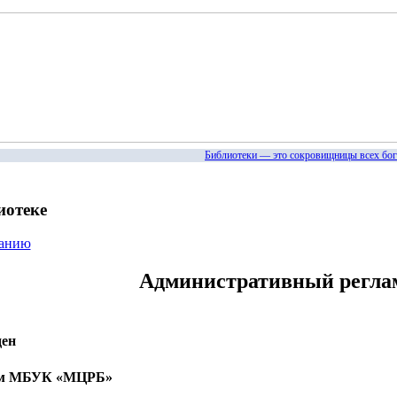
Библиотеки — это сокровищницы всех богатст
иотеке
жанию
Административный регла
ен
ом МБУК «МЦРБ»