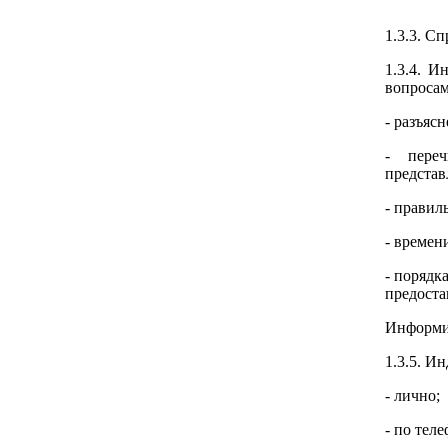
1.3.3. С
1.3.4. 
вопросам
- разъяс
- переч
представ
- правил
- времен
- порядк
предоста
Информир
1.3.5. И
- лично;
- по теле