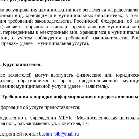
м регулирования административного регламента «Предоставлен
онный вид, хранящимся в муниципальных библиотеках, в том 
ия требований законодательства Российской Федерации об ав
т) является порядок и стандарт предоставления муниципальн
, переведенным в электронный вид, хранящимся в муниципальн
книг, с учетом соблюдения требований законодательства Ро
правах» (далее – муниципальная услуга).
руг заявителей.
тве заявителей могут выступать физические или юридичес
вители, обратившиеся в орган, предоставляющий муниц
влении муниципальной услуги (далее – заявитель).
ебования к порядку информирования о предоставлении му
нформация об услуге предоставляется:
редственно в учреждении МБУК «Межпоселенческая центральн
я обл., р.п.Башмаково, ул. Советская, 17;
ектронной почты:
bashm_bib@mail.ru