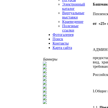
Башмако
Электронный
каталог
Виртуальные
Пензенск
выставки
Краеведение
от «25» 
Полезные
ссылки
Фотогалерея
Поиск
Контакты
Карта сайта
АДМИН
предоста
Баннеры
вид, хр
требован
Российск
I.Общие
1.1.
Пред