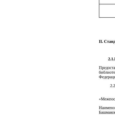
II. Стан
2.1.Наи
Предост
библиоте
Федераци
2.2.Наи
Муници
«Межпосе
Наимено
Башмаков