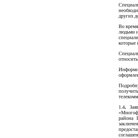
Специал
необходи
других д
Во время
людьми и
специал
которые 
Специал
относить
Информи
оформле
Подробну
получит
телекомм
1.4
.
Зая
«Многоф
района 
заключ
предоста
соглашен