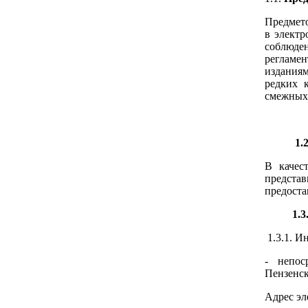
Предмето
в электр
соблюден
регламен
изданиям
редких 
смежных 
1.2. К
В качес
предста
предоста
1.3. Тр
1.3.1. И
- непос
Пензенска
Адрес эл