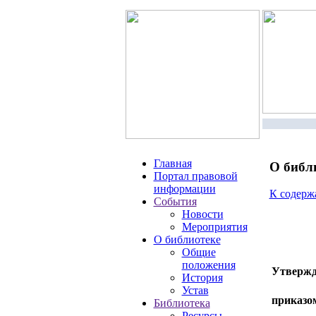
Главная
О библ
Портал правовой
информации
К содер
События
Новости
Мероприятия
О библиотеке
Общие
положения
Утвержд
История
Устав
приказ
Библиотека
Ресурсы