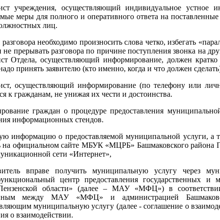
ист учреждения, осуществляющий индивидуальное устное и
мые меры для полного и оперативного ответа на поставленные
олжностных лиц.
 разговора необходимо произносить слова четко, избегать «па
 не прерывать разговора по причине поступления звонка на др
ист Отдела, осуществляющий информирование, должен кратко 
надо принять заявителю (кто именно, когда и что должен сделать)
ист, осуществляющий информирование (по телефону или личн
ся к гражданам, не унижая их чести и достоинства.
рование граждан о процедуре предоставления муниципальной
ния информационных стендов.
ю информацию о предоставляемой муниципальной услуги, а та
ь на официальном сайте МБУК «МЦРБ» Башмаковского района П
уникационной сети «Интернет»,
витель вправе получить муниципальную услугу через мун
ункциональный центр предоставления государственных и м
Пензенской области» (далее – МАУ «МФЦ») в соответствии
енным между МАУ «МФЦ» и администрацией Башмаковск
вляющим муниципальную услугу (далее - соглашение о взаимоде
ия о взаимодействии.