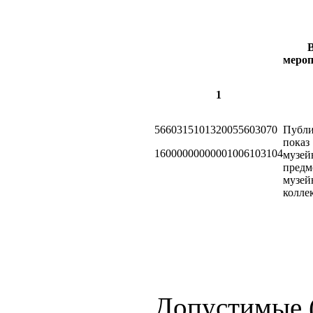
меро
1
5660315101320055603070
Публ
показ
16000000000001006103104
музей
предм
музей
колле
Допустимые (