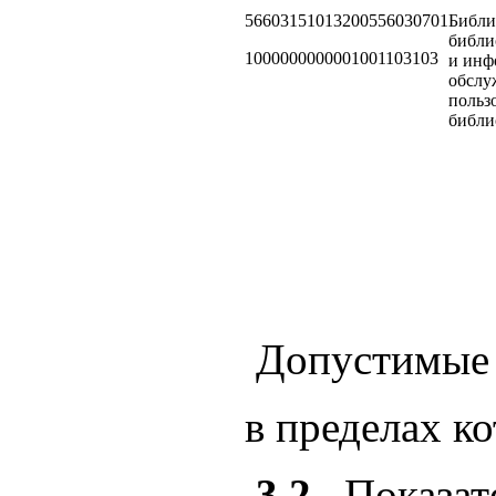
56603151013200556030701
Библи
библи
1000000000001001103103
и инф
обслу
польз
библи
Допустимые 
в пределах к
3.2.
Показат