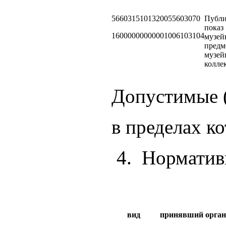
5660315101320055603070
Публ
показ
16000000000001006103104
музей
предм
музей
колле
Допустимые (
в пределах к
4. Норматив
вид
принявший орган