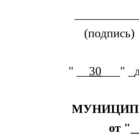
______
(подпис
" __
30
___" _
МУНИЦИП
от "_